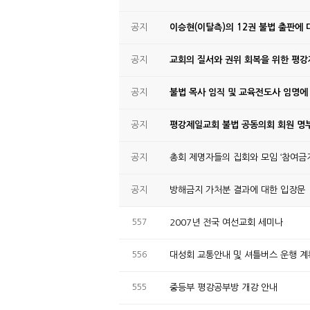
공지
이승현(이탈측)의 12권 불법 출판에 
공지
교회의 질서와 권위 회복을 위한 평
공지
불법 목사 임직 및 교육전도사 임명에
공지
평강제일교회 불법 공동의회 회원 명부
공지
총회 제명자들의 집회와 모임 ‘참여금지
공지
방해금지 가처분 결과에 대한 입장문
557
2007년 전국 여선교회 세미나
556
대성회 교통안내 및 셔틀버스 운행 계
555
중등부 평강공부방 개강 안내