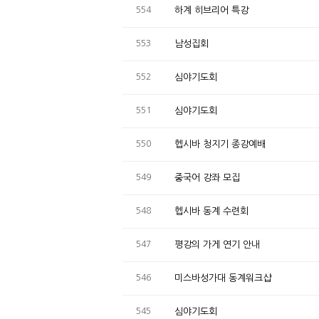
554
하계 히브리어 특강
553
남성집회
552
심야기도회
551
심야기도회
550
헵시바 청지기 종강예배
549
중국어 강좌 모집
548
헵시바 동계 수련회
547
평강의 가게 연기 안내
546
미스바성가대 동계워크샵
545
심야기도회