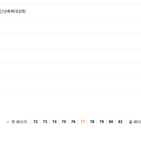
 신년축복대성회
첫 페이지
끝 페
72
73
74
75
76
77
78
79
80
81