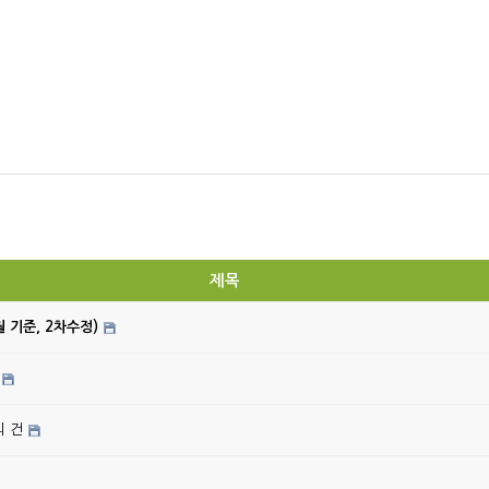
제목
월 기준, 2차수정)
의 건