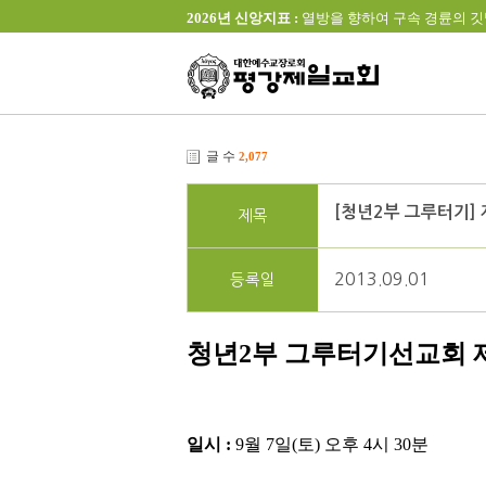
2026년 신앙지표 :
열방을 향하여 구속 경륜의 깃발을 높이 
글 수
2,077
[청년2부 그루터기]
제목
2013.09.01
등록일
청년2부 그루터기선교회 
일시 :
9월 7일(토) 오후 4시 30분