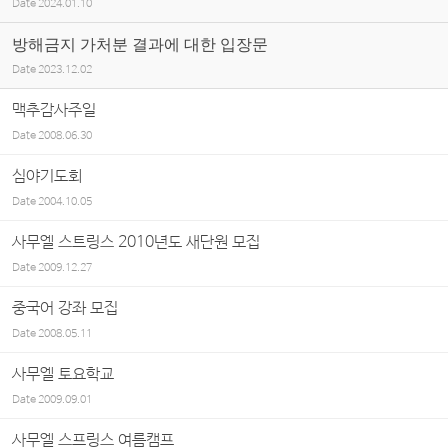
Date
2024.01.10
방해금지 가처분 결과에 대한 입장문
Date
2023.12.02
맥추감사주일
Date
2008.06.30
심야기도회
Date
2004.10.05
사무엘 스트링스 2010년도 새단원 모집
Date
2009.12.27
중국어 강좌 모집
Date
2008.05.11
사무엘 토요학교
Date
2009.09.01
사무엘 스프링스 여름캠프