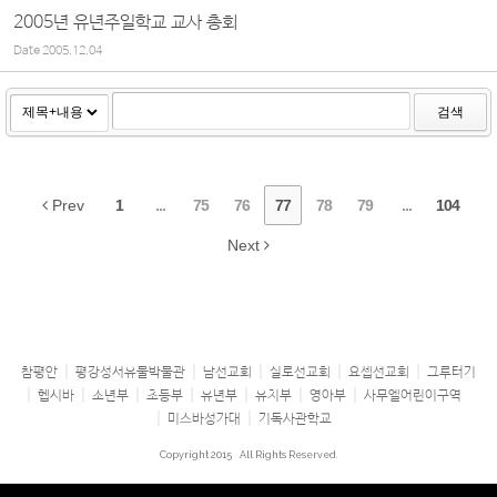
2005년 유년주일학교 교사 총회
Date
2005.12.04
검색
Prev
1
...
75
76
77
78
79
...
104
Next
참평안
평강성서유물박물관
남선교회
실로선교회
요셉선교회
그루터기
헵시바
소년부
초등부
유년부
유치부
영아부
사무엘어린이구역
미스바성가대
기독사관학교
Copyright 2015
All Rights Reserved.