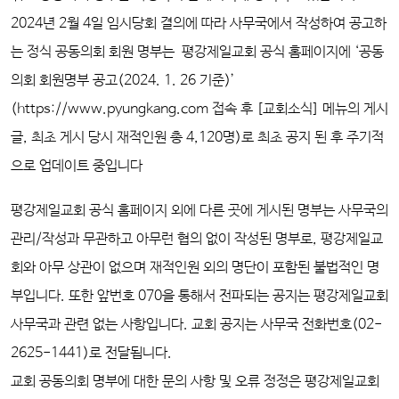
2024년 2월 4일 임시당회 결의에 따라 사무국에서 작성하여 공고하
는 정식 공동의회 회원 명부는
평강제일교회 공식 홈페이지에
‘
공동
의회 회원명부 공고(2024. 1. 26 기준)
’
(https://www.pyungkang.com 접속 후 [교회소식] 메뉴의
게시
글, 최초 게시 당시
재적인원 총 4,120명
)로 최초
공지 된 후 주기적
으로 업데이트 중입니다
평강제일교회 공식 홈페이지 외에 다른 곳에 게시된 명부는 사무국의
관리/작성과 무관하고 아무런 협의 없이 작성된 명부로, 평강제일교
회와 아무 상관이 없으며 재적인원 외의 명단이 포함된 불법적인 명
부입니다. 또한 앞번호 070을 통해서 전파되는 공지는 평강제일교회
사무국과 관련 없는 사항입니다. 교회 공지는 사무국 전화번호(02-
2625-1441)로 전달됩니다.
교회 공동의회 명부에 대한 문의 사항 및 오류 정정은 평강제일교회