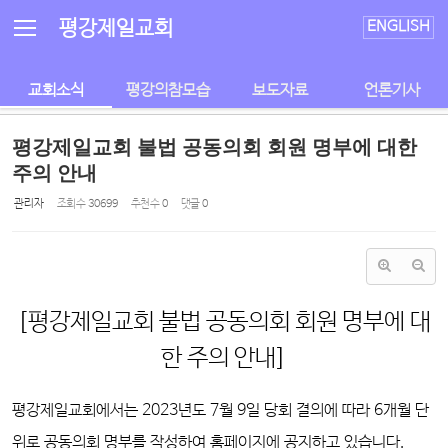
Sketchbook5, 스케치북5
Sketchbook5, 스케치북5
평강제일교회
ENGLISH
교회소식
평강의참모습
보도자료
언론기사
평강제일교회 불법 공동의회 회원 명부에 대한
주의 안내
관리자
조회 수
30699
추천 수
0
댓글
0
[평강제일교회 불법 공동의회 회원 명부에 대
한 주의 안내]
평강제일교회에서는 2023년도 7월 9일 당회 결의에 따라 6개월 단
위로 공동의회 명부를 작성하여 홈페이지에 공지하고 있습니다.