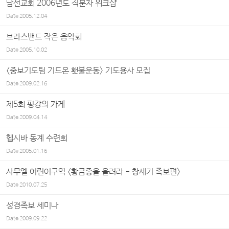
남선교회 2006년도 직분자 위크샵
Date
2005.12.04
브라스밴드 작은 음악회
Date
2005.10.02
<중보기도팀 기드온 횃불운동> 기도용사 모집
Date
2009.02.16
제5회 평강의 가게
Date
2009.04.14
헵시바 동계 수련회
Date
2005.01.16
사무엘 어린이구역 <황금종을 울려라 - 창세기 족보편>
Date
2010.07.25
성경족보 세미나
Date
2009.09.22