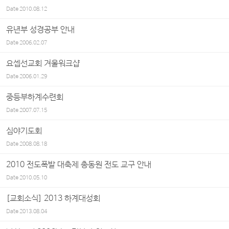
Date
2010.08.12
유년부 성경공부 안내
Date
2006.02.07
요셉선교회 겨울워크샵
Date
2006.01.29
중등부하계수련회
Date
2007.07.15
심야기도회
Date
2008.08.18
2010 전도폭발 대축제 총동원 전도 교구 안내
Date
2010.05.10
[교회소식] 2013 하계대성회
Date
2013.08.04