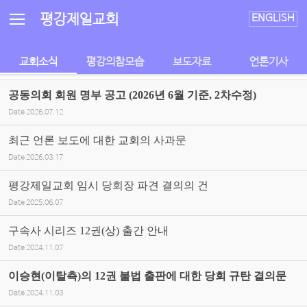
Sketchbook5, 스케치북5
Sketchbook5, 스케치북5
평강제일교회
ENGLISH
교회소식
평강의참모습
보도자료
언론기사
공동의회 회원 명부 공고 (2026년 6월 기준, 2차수정)
Date
2026.07.12
최근 언론 보도에 대한 교회의 사과문
Date
2026.03.17
평강제일교회 임시 당회장 파견 결의의 건
Date
2025.06.07
구속사 시리즈 12권(상) 출간 안내
Date
2024.11.07
이승현(이탈측)의 12권 불법 출판에 대한 당회 규탄 결의문
Date
2024.11.03