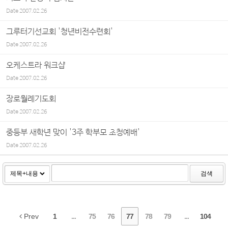
Date
2007.02.26
그루터기선교회 '청년비전수련회'
Date
2007.02.26
오케스트라 워크샵
Date
2007.02.26
장로월례기도회
Date
2007.02.26
중등부 새학년 맞이 '3주 학부모 초청예배'
Date
2007.02.26
검색
Prev
1
...
75
76
77
78
79
...
104