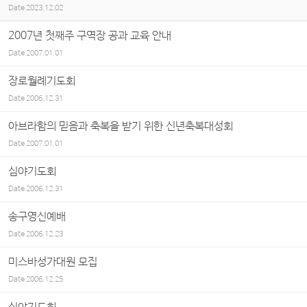
Date
2023.12.02
2007년 첫째주 구역장 공과 교육 안내
Date
2007.01.01
장로월례기도회
Date
2006.12.31
아브라함의 믿음과 축복을 받기 위한 신년축복대성회
Date
2007.01.01
심야기도회
Date
2006.12.31
송구영신예배
Date
2006.12.23
미스바성가대원 모집
Date
2006.12.25