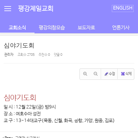
Sketchbook5, 스케치북5
Sketchbook5, 스케치북5
평강제일교회
ENGLISH
교회소식
평강의참모습
보도자료
언론기사
심야기도회
관리자
조회 수
2705
추천 수
0
댓글
0
수정
삭제
심야기도회
일 시 : 12월 22일(금) 밤9시
장 소 : 여호수아 성전
교 구 : 13-14대교구(목동, 신월, 화곡, 공항, 가양, 원종, 김포)