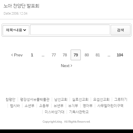
노아 찬양단 발표회
Date
2006.12.04
검색
Prev
1
...
77
78
79
80
81
...
104
Next
참평안
평강성서유물박물관
남선교회
실로선교회
요셉선교회
그루터기
헵시바
소년부
초등부
유년부
유치부
영아부
사무엘어린이구역
미스바성가대
기독사관학교
Copyright 2015
All Rights Reserved.