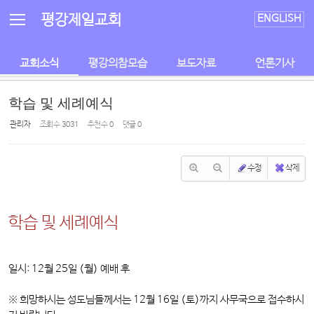
Sketchbook5, 스케치북5
Sketchbook5, 스케치북5
평강제일교회
ENGLISH
교회소식
평강의참모습
보도자료
언론기사
학습 및 세례예식
관리자
조회 수
3031
추천 수
0
댓글
0
수정
삭제
학습 및 세례예식
일시: 12월 25일 (월) 예배 후
※ 희망하시는 성도님들께서는 12월 16일 (토)까지 사무국으로 접수하시