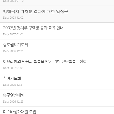
Date
2024.01.10
방해금지 가처분 결과에 대한 입장문
Date
2023.12.02
2007년 첫째주 구역장 공과 교육 안내
Date
2007.01.01
장로월례기도회
Date
2006.12.31
아브라함의 믿음과 축복을 받기 위한 신년축복대성회
Date
2007.01.01
심야기도회
Date
2006.12.31
송구영신예배
Date
2006.12.23
미스바성가대원 모집