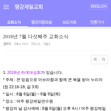
Sketchbook5, 스케치북5
Sketchbook5, 스케치북5
평강제일교회
ENGLISH
교회소식
평강의참모습
보도자료
언론기사
2018년 7월 다섯째주 교회소식
관리자
조회 수
1514
추천 수
0
댓글
0
1.
2018년 하계대성회
가 있습니다.
* 주제 : 큰 믿음으로 아브라함과 함께 큰 복을 받아 누리자
(창
22:16-18, 갈 3:9)
* 일시 : 8월 6일(월) ~ 8월 9일(목)
* 장소 : 여주 평강제일연수원
* 평강의 날 감사예배 : 8월 6일(월) 오후 4시 / 여주 평강제일