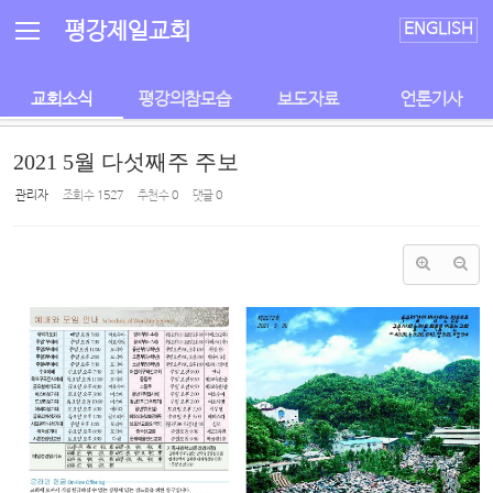
Sketchbook5, 스케치북5
Sketchbook5, 스케치북5
평강제일교회
ENGLISH
교회소식
평강의참모습
보도자료
언론기사
2021 5월 다섯째주 주보
관리자
조회 수
1527
추천 수
0
댓글
0