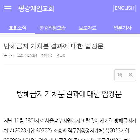
Sketchbook5, 스케치북5
Sketchbook5, 스케치북5
평강제일교회
ENGLISH
교회소식
평강의참모습
보도자료
언론기사
방해금지 가처분 결과에 대한 입장문
관리자
조회 수
24094
추천 수
0
댓글
0
방해금지 가처분 결과에 대한 입장문
지난 11월 28일자로 서울남부지원에서 이탈측이 제기한 방해금지가
처분(2023카합 20322) 소송과 직무집행정지가처분(2023카합