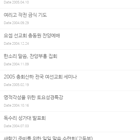
Date
2005.04.10
여리고 작전 금식 기도
Date
2004.09.29
요셉 선교회 총동원 찬양예배
Date
2004.12.24
한소리 말씀, 찬양부흥 집회
Date
2004.11.09
2005 총회산하 전국 여선교회 세미나
Date
2005.02.19
영적각성을 위한 토요성경특강
Date
2004.10.16
독수리 성가대 발표회
Date
2004.07.03
새학기 준비를 위한 일일 말씀 수련회(고등부)