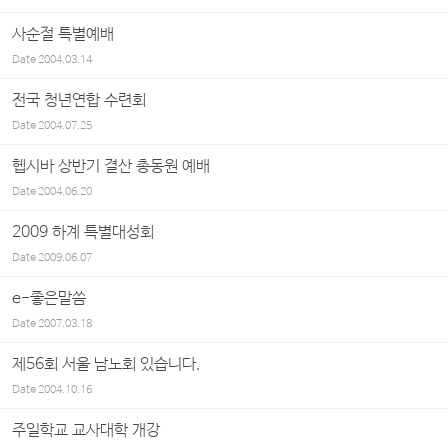
사순절 특별예배
Date
2004.03.14
전국 청년연합 수련회
Date
2004.07.25
헵시바 상반기 결산 총동원 예배
Date
2004.06.20
2009 하계 특별대성회
Date
2009.06.07
e-좋은말씀
Date
2007.03.18
제56회 서울 남노회 있습니다.
Date
2004.10.16
주일학교 교사대학 개강