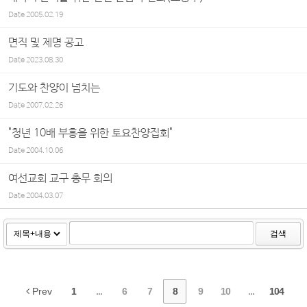
Date
2005.02.19
면직 및 제명 공고
Date
2023.08.30
기도와 찬양이 넘치는
Date
2007.02.26
"청년 10배 부흥을 위한 토요찬양집회"
Date
2004.10.06
여선교회 교구 총무 회의
Date
2004.03.07
검색
Prev
1
...
6
7
8
9
10
...
104