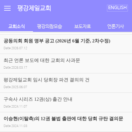
Sketchbook5, 스케치북5
Sketchbook5, 스케치북5
평강제일교회
ENGLISH
교회소식
평강의참모습
보도자료
언론기사
공동의회 회원 명부 공고 (2026년 6월 기준, 2차수정)
Date
2026.07.12
최근 언론 보도에 대한 교회의 사과문
Date
2026.03.17
평강제일교회 임시 당회장 파견 결의의 건
Date
2025.06.07
구속사 시리즈 12권(상) 출간 안내
Date
2024.11.07
이승현(이탈측)의 12권 불법 출판에 대한 당회 규탄 결의문
Date
2024.11.03