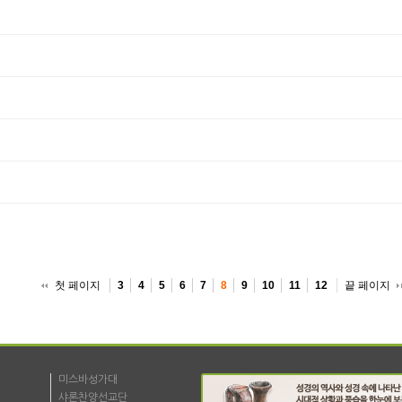
첫 페이지
끝 페이지
3
4
5
6
7
8
9
10
11
12
미스바성가대
샤론찬양선교단