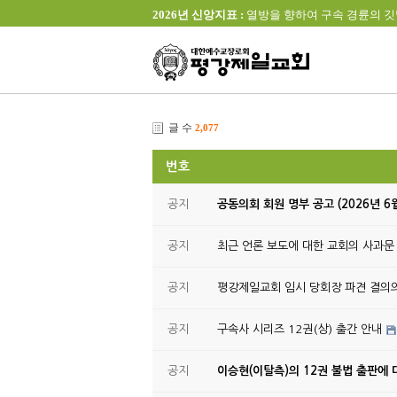
2026년 신앙지표 :
열방을 향하여 구속 경륜의 깃발을 높이 
글 수
2,077
번호
공지
공동의회 회원 명부 공고 (2026년 6
공지
최근 언론 보도에 대한 교회의 사과문
공지
평강제일교회 임시 당회장 파견 결의
공지
구속사 시리즈 12권(상) 출간 안내
공지
이승현(이탈측)의 12권 불법 출판에 