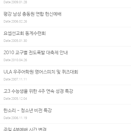
Date
2009.01.28
평강 남성 총동원 연합 헌신예배
Date
2006.02.26
요셉선교회 동계수련회
Date
2005.01.30
2010 교구별 전도폭발 대축제 안내
Date
2010.04.26
ULA 우주어학원 영어스피치 및 퀴즈대회
Date
2007.11.11
고3 수능생을 위한 4주 연속 성경 특강
Date
2005.12.04
한소리 - 청소년 비전 특강
Date
2006.11.19
주일 4부예배 시간 변경