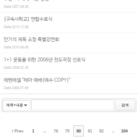
Date
2007.09.30
[구속사학교] 연합수료식
Date
2013.12.08
안기석 제독 초청 특별강연회
Date
2010.06.06
1+1 운동을 위한 2006년 전도작정 선포식
Date
2006.02.26
에벤에셀 "테마 예배(예수 COPY)"
Date
2006.07.09
검색
Prev
1
...
78
79
80
81
82
...
104