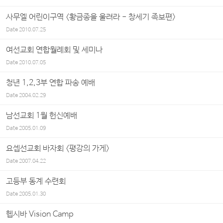
사무엘 어린이구역 <황금종을 울려라 - 창세기 족보편>
Date
2010.07.25
여선교회 연합월례회 및 세미나
Date
2010.07.05
청년 1,2,3부 연합 파송 예배
Date
2004.02.29
남선교회 1월 헌신예배
Date
2005.01.09
요셉선교회 바자회 <평강의 가게>
Date
2007.04.22
고등부 동계 수련회
Date
2005.01.30
헵시바 Vision Camp