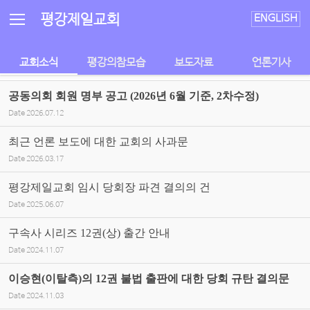
Sketchbook5, 스케치북5
Sketchbook5, 스케치북5
평강제일교회
ENGLISH
교회소식
평강의참모습
보도자료
언론기사
공동의회 회원 명부 공고 (2026년 6월 기준, 2차수정)
Date
2026.07.12
최근 언론 보도에 대한 교회의 사과문
Date
2026.03.17
평강제일교회 임시 당회장 파견 결의의 건
Date
2025.06.07
구속사 시리즈 12권(상) 출간 안내
Date
2024.11.07
이승현(이탈측)의 12권 불법 출판에 대한 당회 규탄 결의문
Date
2024.11.03