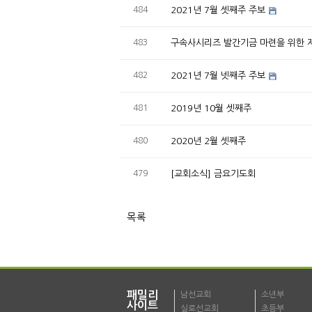
484
2021년 7월 셋째주 주보
483
구속사시리즈 발간기금 마련을 위한 제
482
2021년 7월 넷째주 주보
481
2019년 10월 셋째주
480
2020년 2월 셋째주
479
[교회소식] 금요기도회
목록
패밀리
남선교회
소년부
사이트
실로선교회
초등부