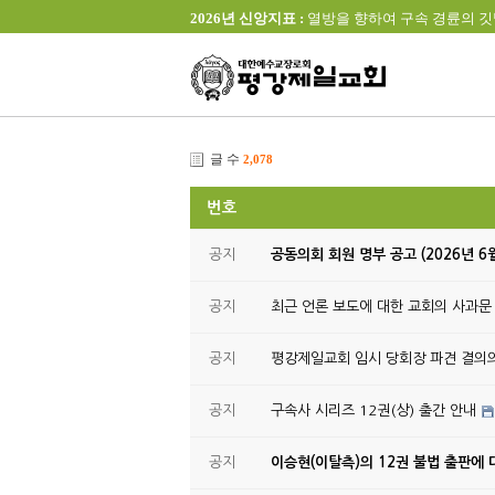
2026년 신앙지표 :
열방을 향하여 구속 경륜의 깃발을 높이 
글 수
2,078
번호
공지
공동의회 회원 명부 공고 (2026년 6
공지
최근 언론 보도에 대한 교회의 사과문
공지
평강제일교회 임시 당회장 파견 결의
공지
구속사 시리즈 12권(상) 출간 안내
공지
이승현(이탈측)의 12권 불법 출판에 