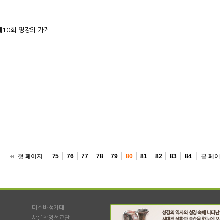
10회 평강의 가게
첫 페이지
끝 페
75
76
77
78
79
80
81
82
83
84
미스바성가대
샤론찬양선교단