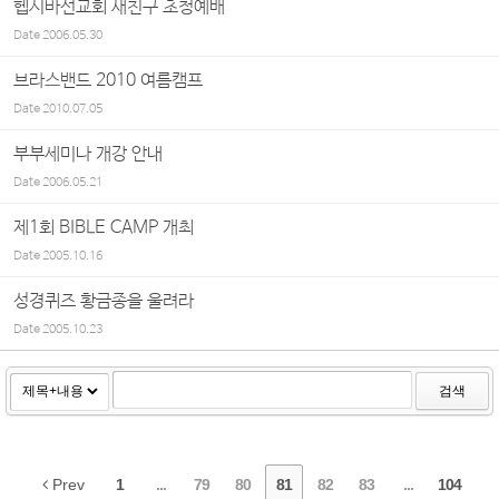
헵시바선교회 새친구 초청예배
Date
2006.05.30
브라스밴드 2010 여름캠프
Date
2010.07.05
부부세미나 개강 안내
Date
2006.05.21
제1회 BIBLE CAMP 개최
Date
2005.10.16
성경퀴즈 황금종을 울려라
Date
2005.10.23
검색
Prev
1
...
79
80
81
82
83
...
104