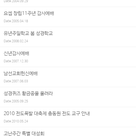
Date
2004.09.29
요셉 창립11주년 감사예배
Date
2005.04.18
유년주일학교 봄 성경학교
Date
2008.02.24
신년감사예배
Date
2007.12.30
남선교회헌신예배
Date
2007.06.03
성경퀴즈 황금종을 울려라
Date
2005.09.25
2010 전도폭발 대축제 총동원 전도 교구 안내
Date
2010.05.24
고난주간 특별 대성회