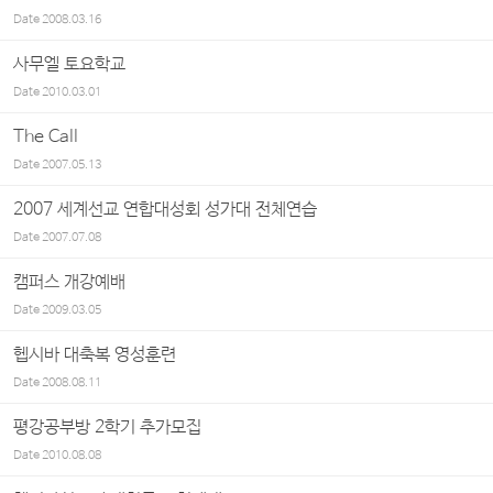
Date
2008.03.16
사무엘 토요학교
Date
2010.03.01
The Call
Date
2007.05.13
2007 세계선교 연합대성회 성가대 전체연습
Date
2007.07.08
캠퍼스 개강예배
Date
2009.03.05
헵시바 대축복 영성훈련
Date
2008.08.11
평강공부방 2학기 추가모집
Date
2010.08.08