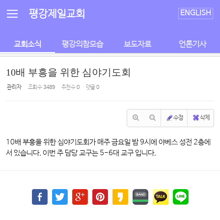
Sketchbook5, 스케치북5
Sketchbook5, 스케치북5
평강제일교회
ENGLISH
교회소식
평강의참모습
보도자료
언론기사
10배 부흥을 위한 심야기도회
관리자
조회 수
3489
추천 수
0
댓글
0
수정
삭제
10배 부흥을 위한 심야기도회가 매주 금요일 밤 9시에 야베스 성전 2층에
서 있습니다. 이번 주 담당 교구는 5-6대 교구 입니다.