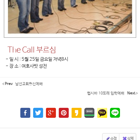
The Call 부르심
- 일 시 : 5월 25일 금요일 저녁8시
- 장 소 : 여호사밧 성전
Prev
남선교회헌신예배
헵시바 10또래 입학예배
Next
수정
삭제