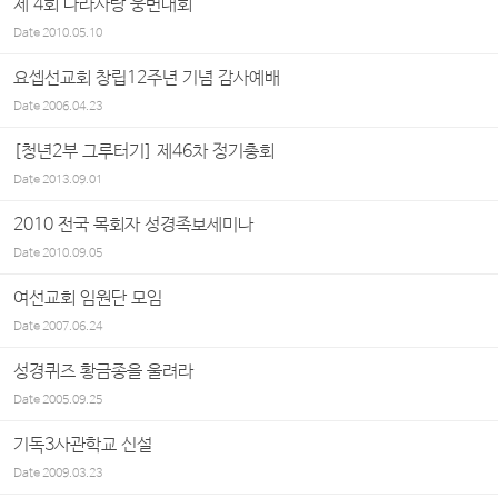
제 4회 나라사랑 웅변대회
Date
2010.05.10
요셉선교회 창립12주년 기념 감사예배
Date
2006.04.23
[청년2부 그루터기] 제46차 정기총회
Date
2013.09.01
2010 전국 목회자 성경족보세미나
Date
2010.09.05
여선교회 임원단 모임
Date
2007.06.24
성경퀴즈 황금종을 울려라
Date
2005.09.25
기독3사관학교 신설
Date
2009.03.23