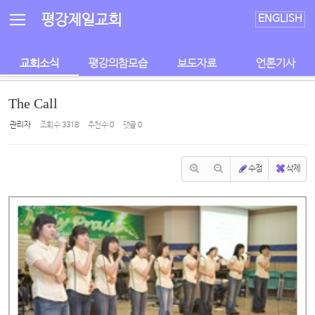
Sketchbook5, 스케치북5
Sketchbook5, 스케치북5
평강제일교회
ENGLISH
교회소식
평강의참모습
보도자료
언론기사
The Call
관리자
조회 수
3318
추천 수
0
댓글
0
수정
삭제