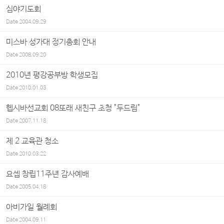
심야기도회
Date
2004.09.29
미스바 성가대 정기총회 안내
Date
2008.09.20
2010년 평강공부방 학생모집
Date
2010.01.03
헵시바선교회 08또래 새친구 초청 "두드림"
Date
2007.11.18
제 2 교육관 청소
Date
2010.03.22
요셉 창립11주년 감사예배
Date
2005.04.18
아비가일 월례회
Date
2004.09.11