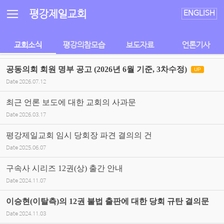
Sketchbook5, 스케치북5
Sketchbook5, 스케치북5
평강제일교회
ENGLISH
교회소식
평강의참모습
보도자료
언론기사
공동의회 회원 명부 공고 (2026년 6월 기준, 3차수정)
UP
Date
2026.07.12
최근 언론 보도에 대한 교회의 사과문
Date
2026.03.17
평강제일교회 임시 당회장 파견 결의의 건
Date
2025.06.07
구속사 시리즈 12권(상) 출간 안내
Date
2024.11.07
이승현(이탈측)의 12권 불법 출판에 대한 당회 규탄 결의문
Date
2024.11.03