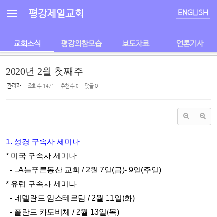
Sketchbook5, 스케치북5
Sketchbook5, 스케치북5
평강제일교회
ENGLISH
교회소식
평강의참모습
보도자료
언론기사
2020년 2월 첫째주
관리자
조회 수
1471
추천 수
0
댓글
0
1. 성경 구속사 세미나
* 미국 구속사 세미나
- LA늘푸른동산 교회 / 2월 7일(금)- 9일(주일)
* 유럽 구속사 세미나
- 네델란드 암스테르담 / 2월 11일(화)
- 폴란드 카도비체 / 2월 13일(목)