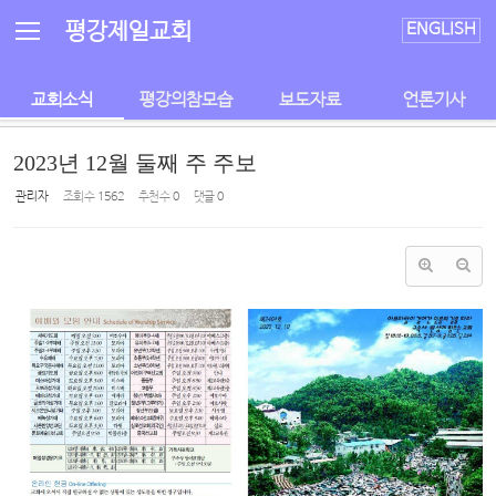
Sketchbook5, 스케치북5
Sketchbook5, 스케치북5
평강제일교회
ENGLISH
교회소식
평강의참모습
보도자료
언론기사
2023년 12월 둘째 주 주보
관리자
조회 수
1562
추천 수
0
댓글
0