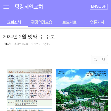
Sketchbook5, 스케치북5
Sketchbook5, 스케치북5
평강제일교회
ENGLISH
교회소식
평강의참모습
보도자료
언론기사
2024년 2월 넷째 주 주보
관리자
조회 수
1520
추천 수
0
댓글
0