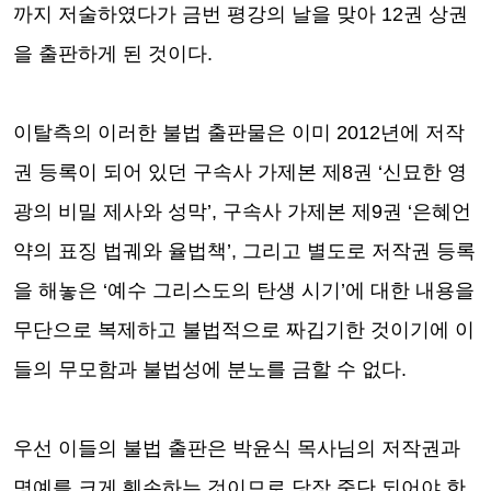
까지 저술하였다가 금번 평강의 날을 맞아
12
권 상권
을 출판하게 된 것이다
.
이탈측의 이러한 불법 출판물은 이미
2012
년에 저작
권 등록이 되어 있던 구속사 가제본 제
8
권
‘
신묘한 영
광의 비밀 제사와 성막
’,
구속사 가제본 제
9
권
‘
은혜언
약의 표징 법궤와 율법책
’,
그리고 별도로 저작권 등록
을 해놓은
‘
예수 그리스도의 탄생 시기
’
에 대한 내용을
무단으로 복제하고 불법적으로 짜깁기한 것이기에 이
들의 무모함과 불법성에 분노를 금할 수 없다
.
우선 이들의 불법 출판은 박윤식 목사님의 저작권과
명예를 크게 훼손하는 것이므로 당장 중단 되어야 한