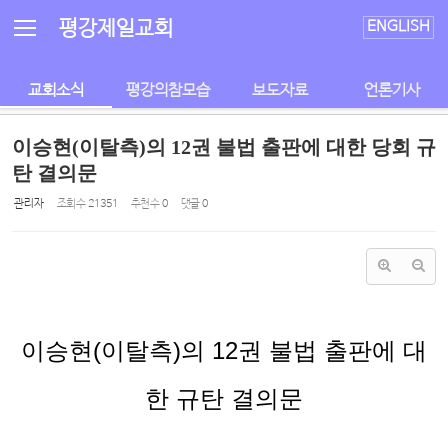
Sketchbook5, 스케치북5
Sketchbook5, 스케치북5
평강제일교회
ENGLISH
교회소식
평강의참모습
보도자료
언론기사
이승현(이탈측)의 12권 불법 출판에 대한 당회 규
탄 결의문
관리자
조회 수
21351
추천 수
0
댓글
0
이승현
(
이탈측
)
의
12
권 불법 출판에 대
한 규탄 결의문