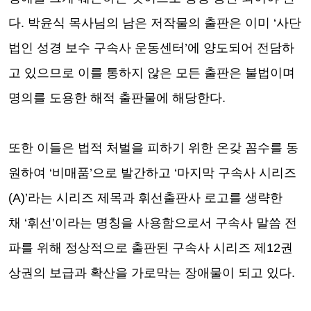
다
.
박윤식 목사님의 남은 저작물의 출판은 이미
‘
사단
법인 성경 보수 구속사 운동센터
’
에 양도되어 전담하
고 있으므로 이를 통하지 않은 모든 출판은 불법이며
명의를 도용한 해적 출판물에 해당한다
.
또한 이들은 법적 처벌을 피하기 위한 온갖 꼼수를 동
원하여
‘
비매품
’
으로 발간하고
‘
마지막 구속사 시리즈
(A)’
라는 시리즈 제목과 휘선출판사 로고를 생략한
채
‘
휘선
’
이라는 명칭을 사용함으로서 구속사 말씀 전
파를 위해 정상적으로 출판된 구속사 시리즈 제
12
권
상권의 보급과 확산을 가로막는 장애물이 되고 있다
.