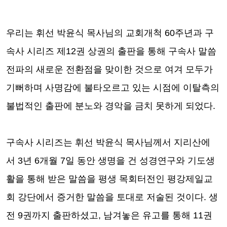
우리는 휘선 박윤식 목사님의 교회개척
60
주년과 구
속사 시리즈 제
12
권 상권의 출판을 통해 구속사 말씀
전파의 새로운 전환점을 맞이한 것으로 여겨 모두가
기뻐하며 사명감에 불타오르고 있는 시점에 이탈측의
불법적인 출판에 분노와 경악을 금치 못하게 되었다
.
구속사 시리즈는 휘선 박윤식 목사님께서 지리산에
서
3
년
6
개월
7
일 동안 생명을 건 성경연구와 기도생
활을 통해 받은 말씀을 평생 목회터전인 평강제일교
회 강단에서 증거한 말씀을 토대로 저술된 것이다
.
생
전
9
권까지 출판하셨고
,
남겨놓은 유고를 통해
11
권