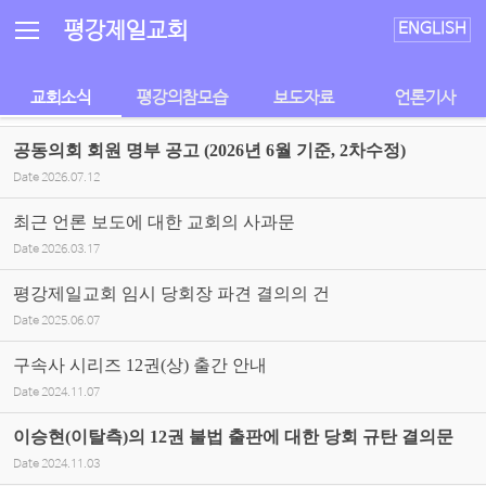
Sketchbook5, 스케치북5
Sketchbook5, 스케치북5
평강제일교회
ENGLISH
교회소식
평강의참모습
보도자료
언론기사
공동의회 회원 명부 공고 (2026년 6월 기준, 2차수정)
Date
2026.07.12
최근 언론 보도에 대한 교회의 사과문
Date
2026.03.17
평강제일교회 임시 당회장 파견 결의의 건
Date
2025.06.07
구속사 시리즈 12권(상) 출간 안내
Date
2024.11.07
이승현(이탈측)의 12권 불법 출판에 대한 당회 규탄 결의문
Date
2024.11.03