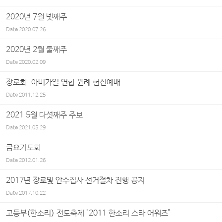
2020년 7월 넷째주
Date
2020.07.26
2020년 2월 둘째주
Date
2020.02.09
장로회-아비가일 연합 원례 헌신예배
Date
2011.12.25
2021 5월 다섯째주 주보
Date
2021.05.29
금요기도회
Date
2012.01.26
2017년 장로및 안수집사 선거절차 진행 공지
Date
2017.10.22
고등부(한소리) 전도축제 "2011 한소리 스타 어워즈"