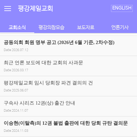
Sketchbook5, 스케치북5
Sketchbook5, 스케치북5
평강제일교회
ENGLISH
교회소식
평강의참모습
보도자료
언론기사
공동의회 회원 명부 공고 (2026년 6월 기준, 2차수정)
Date
2026.07.12
최근 언론 보도에 대한 교회의 사과문
Date
2026.03.17
평강제일교회 임시 당회장 파견 결의의 건
Date
2025.06.07
구속사 시리즈 12권(상) 출간 안내
Date
2024.11.07
이승현(이탈측)의 12권 불법 출판에 대한 당회 규탄 결의문
Date
2024.11.03