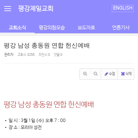
Sketchbook5, 스케치북5
Sketchbook5, 스케치북5
평강제일교회
ENGLISH
교회소식
평강의참모습
보도자료
언론기사
평강 남성 총동원 연합 헌신예배
관리자
조회 수
3255
추천 수
0
댓글
0
수정
삭제
평강 남성 총동원 연합 헌신예배
• 일 시 : 3월 1일 (수) 오후 7 : 00
• 장 소 : 모리아 성전