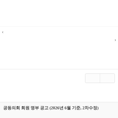
• 전도작정카드를 반드시 지참해 주세요.
• 전도작정카드는 교육관 입구에 비치되어 있습니다.
Prev
사순절 특별 새벽기도
평강 남성 총동원 연합 헌신예배
Next
수정
삭제
공동의회 회원 명부 공고 (2026년 6월 기준, 2차수정)
Date
2026.07.12
최근 언론 보도에 대한 교회의 사과문