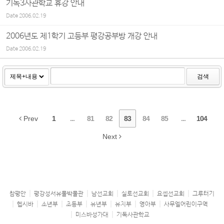
기독3사관학교 휴강 안내
Date
2006.02.19
2006년도 제1학기 고등부 평강공부방 개강 안내
Date
2006.02.19
검색
Prev
1
...
81
82
83
84
85
...
104
Next
참평안
평강성서유물박물관
남선교회
실로선교회
요셉선교회
그루터기
헵시바
소년부
초등부
유년부
유치부
영아부
사무엘어린이구역
미스바성가대
기독사관학교