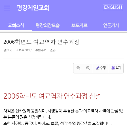
Sketchbook5, 스케치북5
Sketchbook5, 스케치북5
평강제일교회
ENGLISH
교회소식
평강의참모습
보도자료
언론기사
2006학년도 여교역자 연수과정
관리자
조회 수
3197
추천 수
0
댓글
0
수정
삭제
2006학년도 여교역자 연수과정 신설
자격은 신학원과 동일하며, 사명감이 투철한 분과 여교역자 사역에 관심 있
는 분들의 많은 신청바랍니다.
또한 사진학, 중국어, 피아노, 보컬, 성악 수업 청강생을 모집합니다.