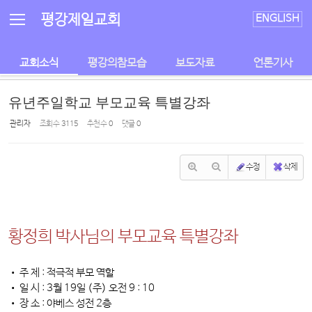
Sketchbook5, 스케치북5
Sketchbook5, 스케치북5
평강제일교회
ENGLISH
교회소식
평강의참모습
보도자료
언론기사
유년주일학교 부모교육 특별강좌
관리자
조회 수
3115
추천 수
0
댓글
0
수정
삭제
황정희 박사님의 부모교육 특별강좌
• 주 제 : 적극적 부모 역할
• 일 시 : 3월 19일 (주) 오전 9 : 10
• 장 소 : 야베스 성전 2층