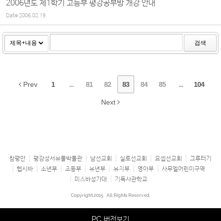
2006년도 제1학기 고등부 평강공부방 개강 안내
Date
2006.02.19
검색
Prev
1
...
81
82
83
84
85
...
104
Next
참평안
평강성서유물박물관
남선교회
실로선교회
요셉선교회
그루터기
헵시바
소년부
초등부
유년부
유치부
영아부
사무엘어린이구역
미스바성가대
기독사관학교
Copyright 2015
All Rights Reserved.
PC 버전보기