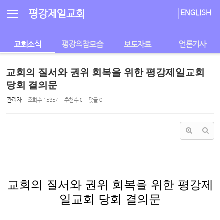
Sketchbook5, 스케치북5
Sketchbook5, 스케치북5
평강제일교회
ENGLISH
교회소식
평강의참모습
보도자료
언론기사
교회의 질서와 권위 회복을 위한 평강제일교회
당회 결의문
관리자
조회 수
15357
추천 수
0
댓글
0
교회의 질서와 권위 회복을 위한 평강제
일교회 당회 결의문