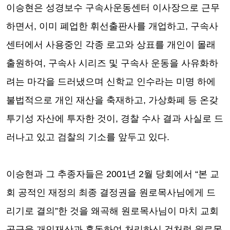
이승현은 성경보수 구속사운동센터 이사장으로 근무
하면서
,
이미 폐업한 휘선출판사를 개업하고
,
구속사
센터에서 사용중인 각종 로고와 상표를 개인이 몰래
출원하여
,
구속사 시리즈 및 구속사 운동을 사유화하
려는 마각을 드러냈으며 신학교 인수라는 미명 하에
불법적으로 개인 재산을 축재하고
,
가상화폐 등 온갖
투기성 자산에 투자한 것이
,
경찰 수사 결과 사실로 드
러나고 있고 검찰의 기소를 앞두고 있다
.
이승현과 그 추종자들은
2001
년
2
월 당회에서
“
본 교
회 공적인 재정의 최종 결정권을 원로목사님에게 드
리기로 결의
”
한 것을 왜곡해 원로목사님이 마치 교회
공금을 개인재산과 혼동하여 처리하신 것처럼 원로목