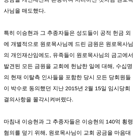
사님을 매도했다
.
특히 이승현과 그 추종자들은 성도들이 공적 헌금 외
에 개별적으로 원로목사님께 드린 금원은 원로목사님
의 개인재산임에도
,
유족들이 원로목사님의 금고에서
발견된 모든 금원을 교회에 헌납한 일에 대해
,
수십명
의 현재 이탈측 인사들을 포함한
당시 모든 당회원들
이 박수로 동의했던 지난
2015
년
2
월
15
일 임시당회
결의사항을 몰각시켜버렸다
.
마침내 이승현과 그 추종자들은 이승현의
140
억 횡령
혐의를 덮기 위해
,
원로목사님이 교회 공금을 마음대