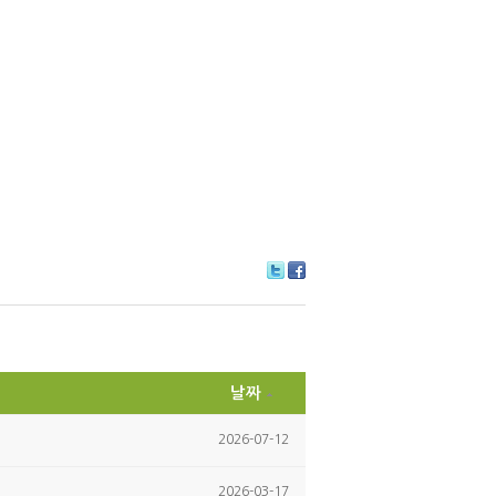
Tw
Fa
itte
ce
r
bo
ok
날짜
2026-07-12
2026-03-17