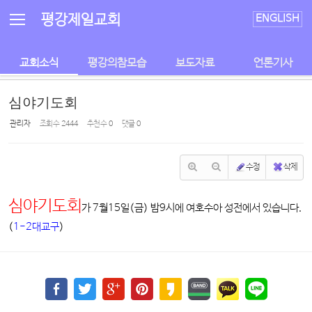
Sketchbook5, 스케치북5
Sketchbook5, 스케치북5
평강제일교회
ENGLISH
교회소식
평강의참모습
보도자료
언론기사
심야기도회
관리자
조회 수
2444
추천 수
0
댓글
0
수정
삭제
심야기도회
가 7월15일(금) 밤9시에 여호수아 성전에서 있습니다.
(
1-2대교구
)