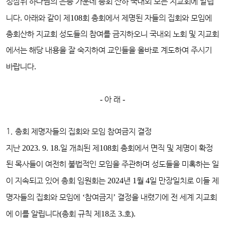
성삼위 하나님의 은총 가운데 총회 산하 국내외 모든 지교회에 알립
니다
.
아래와 같이 제
108
회 총회에서 제명된 자들의 집회와 모임에
총회산하 지교회 성도들의 참여를 금지하오니 국내외 노회 및 지교회
에서는 해당 내용을 잘 숙지하여 교인들을 올바로 계도하여 주시기
바랍니다
.
-
아 래
-
1. 총회 제명자들의 집회와 모임 참여금지 결정
지난
2023. 9. 18.
일 개최된 제
108
회 총회에서 면직 및 제명이 확정
된 목사들이 여전히 불법적인 모임을 주관하며 성도들을 미혹하는 일
이 지속되고 있어 총회 임원회는
2024
년
1
월
4
일 만장일치로 이들 제
명자들의 집회와 모임에
‘
참여금지
’
결정을 내렸기에 전 세계 지교회
에 이를 알립니다
(
총회 규칙 제
18
조
3.
호
).