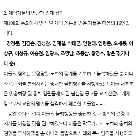
2.
제명자들의 명단과 징계 혐의
제
108
회 총회에서 면직 및 제명 처분을 받은 자들은 다음의
16
인입
니다
.
-
강경문
,
김겸손
,
김성찬
,
김재철
,
박태근
,
안현태
,
엄형준
,
오세용
,
이
상규
,
이성규
,
이승현
,
임광호
,
조영남
,
조종삼
,
황영수
,
황은국
(
가나
다 순
)
이들의 혐의는
①
정당한 노회의 징계를 거부하고 불복하였을 뿐 아니
라
②
교회를 분립시키는 중대한 불법행위를 자행하였고
,
이들 대부분
은
③
총회장 및 총회 임원들에 대한 불신임 공고를 교계신문에 게재
함으로써 교단의 명예를 심각하게 훼손한 자들입니다
.
그동안 수차에 걸쳐 이들의 불법행동을 중단할 것과 총회의 결정과
지시를 이행할 것을 권고하였으나 이들은 막무가내로 노회와 총회의
권위를 무시하였을 뿐 아니라 불법으로 세례와 목사임직을 시행하고