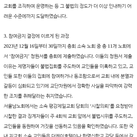
교회를 조직하여 운영하는 등 그 불법의 정도가 더 이상 인내하기 어
려운 수준에까지 도달하였습니다
.
3.
참여금지 결정에 이르게 된 과정
2023
년
12
월
16
일부터
30
일까지 총회 소속 노회 중 총
11
개 노회에
서
‘
참여금지
’
청원서를 총회에 제출하였습니다
.
이들의 청원서 제출
이유는 제명자들이 불법집회를 주도하여 교인들을 미혹하고 있고
,
교
인들 또한 이들의 집회에 참여하거나 동조함으로써 교회 내에 분열과
갈등이 심화되고 있기에 교단차원에서 정확한 사실을 파악하여 강력
한 조치를 취해달라는 취지였습니다
.
서울남노회에서는 소속 평강제일교회 당회의
‘
시찰의뢰
’
를 요청받아
시찰한 결과 징계자들이 주
4
회씩 교회 앞에서 불법시위를 주도하고
,
교인들을 동원하여 거짓을 선동하고 있음을 확인하였습니다
.
또한 국
내 지교회 소속 교인들은 더케이호텔이나 한영신학교 강당 등에서 갖