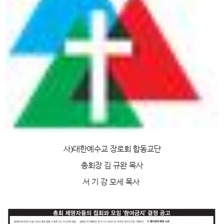
사
)
대한예수교 장로회 합동교단
총회장 김 규완 목사
서 기 강 모세 목사