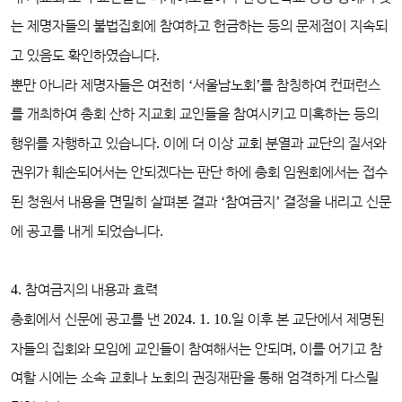
는 제명자들의 불법집회에 참여하고 헌금하는 등의 문제점이 지속되
고 있음도 확인하였습니다
.
뿐만 아니라 제명자들은 여전히
‘
서울남노회
’
를 참칭하여 컨퍼런스
를 개최하여 총회 산하 지교회 교인들을 참여시키고 미혹하는 등의
행위를 자행하고 있습니다
.
이에 더 이상 교회 분열과 교단의 질서와
권위가 훼손되어서는 안되겠다는 판단 하에 총회 임원회에서는 접수
된 청원서 내용을 면밀히 살펴본 결과
‘
참여금지
’
결정을 내리고 신문
에 공고를 내게 되었습니다
.
4.
참여금지의 내용과 효력
총회에서 신문에 공고를 낸
2024. 1. 10.
일 이후 본 교단에서 제명된
자들의 집회와 모임에 교인들이 참여해서는 안되며
,
이를 어기고 참
여할 시에는 소속 교회나 노회의 권징재판을 통해 엄격하게 다스릴