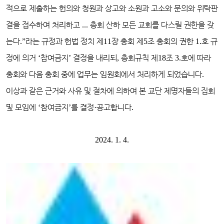
적으로 제출하는 헌의와 청원과 상고와 소원과 고소와 문의와 위탁판
결을 접수하여 처리하고
...
총회 산하 모든 교회를 다스릴 권한을 갖
는다
.”
라는 규정과 헌법 정치 제
11
장 총회 제
5
조 총회의 권한
1.
호 규
정에 의거
‘
참여금지
’
결정을 내리되
,
총회규칙 제
18
조
3.
호에 따라
총회와 다음 총회 중에 업무는 임원회에서 처리하게 되었습니다
.
이상과 같은 근거와 사유 및 절차에 의하여 본 교단 제명자들의 집회
및 모임에
‘
참여금지
’
를 결정
·
공고합니다
.
2024. 1. 4.