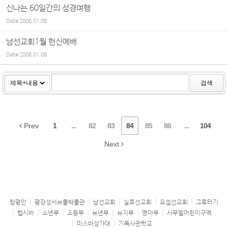
신나는 60일간의 성경여행
Date
2006.01.08
남선교회1월 헌신예배
Date
2006.01.08
검색
Prev
1
...
82
83
84
85
86
...
104
Next
참평안
평강성서유물박물관
남선교회
실로선교회
요셉선교회
그루터기
헵시바
소년부
초등부
유년부
유치부
영아부
사무엘어린이구역
미스바성가대
기독사관학교