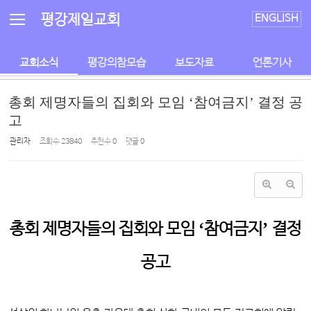
Sketchbook5, 스케치북5
Sketchbook5, 스케치북5
평강제일교회
ENGLISH
교회소식
평강의참모습
보도자료
언론기사
총회 제명자들의 집회와 모임 ‘참여금지’ 결정 공
고
관리자
조회 수
23840
추천 수
0
댓글
0
‘
’
총회 제명자들의 집회와 모임
참여금지
결정
공고