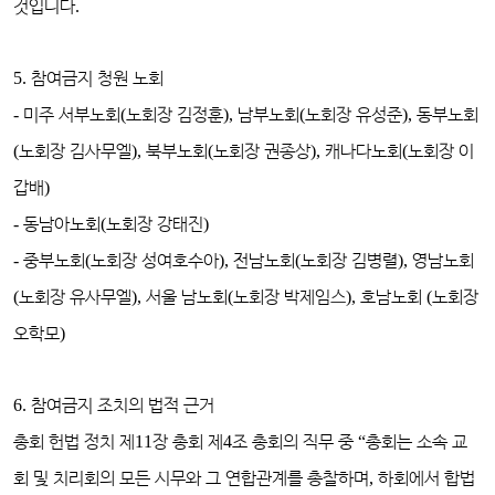
것입니다
.
5.
참여금지 청원 노회
-
미주 서부노회
(
노회장 김정훈
),
남부노회
(
노회장 유성준
),
동부노회
(
노회장 김사무엘
),
북부노회
(
노회장 권종상
),
캐나다노회
(
노회장 이
갑배
)
-
동남아노회
(
노회장 강태진
)
-
중부노회
(
노회장 성여호수아
),
전남노회
(
노회장 김병렬
),
영남노회
(
노회장 유사무엘
),
서울 남노회
(
노회장 박제임스
),
호남노회
(
노회장
오학모
)
6.
참여금지 조치의 법적 근거
총회 헌법 정치 제
11
장 총회 제
4
조 총회의 직무 중
“
총회는 소속 교
회 및 치리회의 모든 시무와 그 연합관계를 총찰하며
,
하회에서 합법