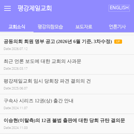
Sketchbook5, 스케치북5
Sketchbook5, 스케치북5
평강제일교회
ENGLISH
교회소식
평강의참모습
보도자료
언론기사
공동의회 회원 명부 공고 (2026년 6월 기준, 3차수정)
UP
Date
2026.07.12
최근 언론 보도에 대한 교회의 사과문
Date
2026.03.17
평강제일교회 임시 당회장 파견 결의의 건
Date
2025.06.07
구속사 시리즈 12권(상) 출간 안내
Date
2024.11.07
이승현(이탈측)의 12권 불법 출판에 대한 당회 규탄 결의문
Date
2024.11.03