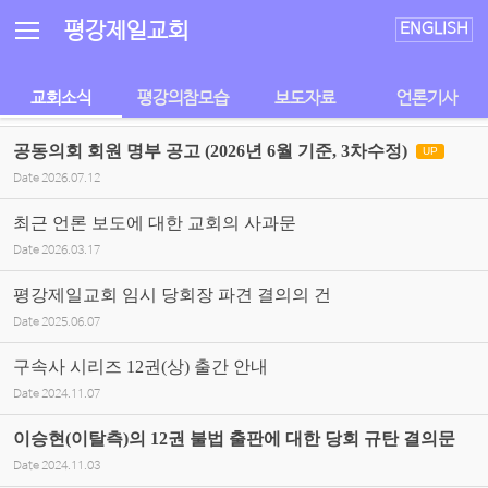
Sketchbook5, 스케치북5
Sketchbook5, 스케치북5
평강제일교회
ENGLISH
교회소식
평강의참모습
보도자료
언론기사
공동의회 회원 명부 공고 (2026년 6월 기준, 3차수정)
UP
Date
2026.07.12
최근 언론 보도에 대한 교회의 사과문
Date
2026.03.17
평강제일교회 임시 당회장 파견 결의의 건
Date
2025.06.07
구속사 시리즈 12권(상) 출간 안내
Date
2024.11.07
이승현(이탈측)의 12권 불법 출판에 대한 당회 규탄 결의문
Date
2024.11.03