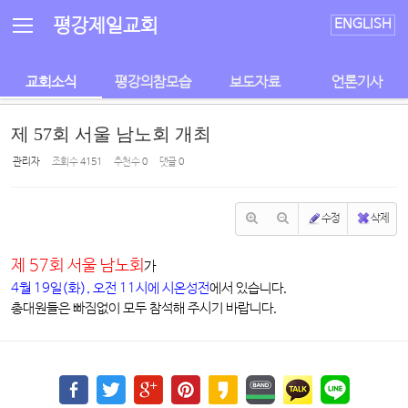
Sketchbook5, 스케치북5
Sketchbook5, 스케치북5
평강제일교회
ENGLISH
교회소식
평강의참모습
보도자료
언론기사
제 57회 서울 남노회 개최
관리자
조회 수
4151
추천 수
0
댓글
0
수정
삭제
제 57회 서울 남노회
가
4월 19일(화), 오전 11시에 시온성전
에서 있습니다.
총대원들은 빠짐없이 모두 참석해 주시기 바랍니다.