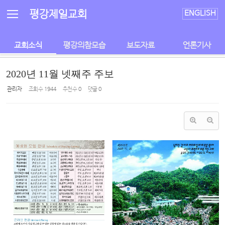
Sketchbook5, 스케치북5
Sketchbook5, 스케치북5
평강제일교회
ENGLISH
교회소식
평강의참모습
보도자료
언론기사
2020년 11월 넷째주 주보
관리자
조회 수
1944
추천 수
0
댓글
0