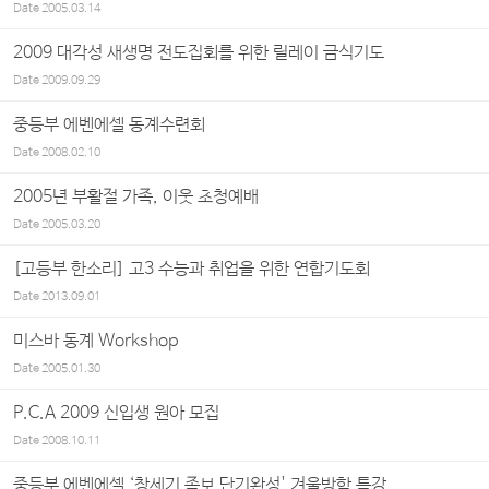
Date
2005.03.14
2009 대각성 새생명 전도집회를 위한 릴레이 금식기도
Date
2009.09.29
중등부 에벤에셀 동계수련회
Date
2008.02.10
2005년 부활절 가족, 이웃 초청예배
Date
2005.03.20
[고등부 한소리] 고3 수능과 취업을 위한 연합기도회
Date
2013.09.01
미스바 동계 Workshop
Date
2005.01.30
P.C.A 2009 신입생 원아 모집
Date
2008.10.11
중등부 에벤에셀 ‘창세기 족보 단기완성' 겨울방학 특강