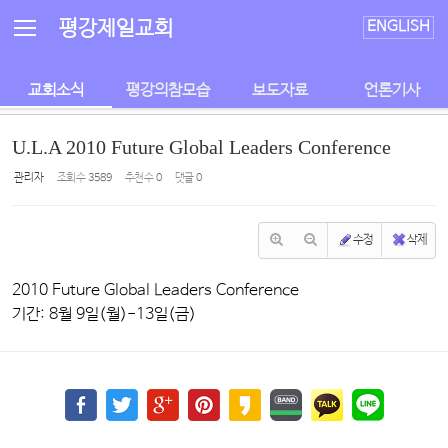
Sketchbook5, 스케치북5
Sketchbook5, 스케치북5
평강제일교회
ENGLISH
교회소식
평강의참모습
보도자료
언론기사
U.L.A 2010 Future Global Leaders Conference
관리자
조회 수
3589
추천 수
0
댓글
0
수정
삭제
2010 Future Global Leaders Conference
기간: 8월 9일(월)-13일(금)