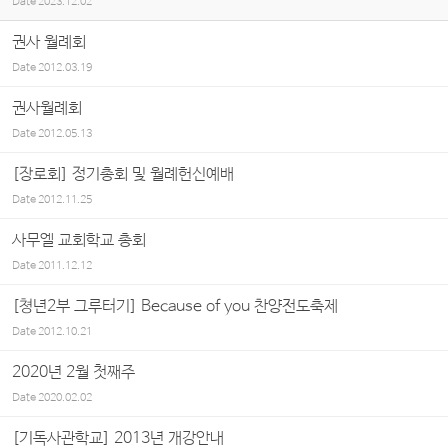
Date
2023.12.02
권사 월례회
Date
2012.03.19
권사월례회
Date
2012.05.13
[장로회] 정기총회 및 월례헌신예배
Date
2012.11.25
사무엘 교회학교 총회
Date
2011.12.12
[쳥년2부 그루터기] Because of you 찬양전도축제
Date
2012.10.21
2020년 2월 첫째주
Date
2020.02.02
[기독사관학교] 2013년 개강안내