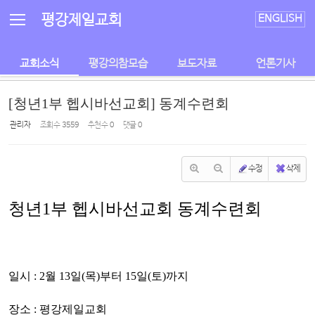
Sketchbook5, 스케치북5
Sketchbook5, 스케치북5
평강제일교회
ENGLISH
교회소식
평강의참모습
보도자료
언론기사
[청년1부 헵시바선교회] 동계수련회
관리자
조회 수
3559
추천 수
0
댓글
0
수정
삭제
청년1부 헵시바선교회 동계수련회
일시 :
2월 13일(목)부터 15일(토)까지
장소 :
평강제일교회