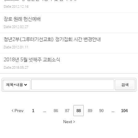
Date
2012.12.16
장로 원례 헌신예배
Date
2012.02.27
청년2부(그루터기선교회) 정기집회 시간 변경안내
Date
2012.01.11
2018년 5월 넷째주 교회소식
Date
2018.05.27
검색
Prev
1
...
86
87
88
89
90
...
104
Next