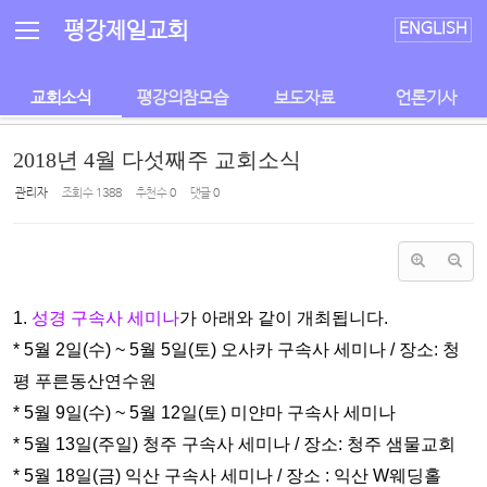
Sketchbook5, 스케치북5
Sketchbook5, 스케치북5
평강제일교회
ENGLISH
교회소식
평강의참모습
보도자료
언론기사
2018년 4월 다섯째주 교회소식
관리자
조회 수
1388
추천 수
0
댓글
0
1.
성경 구속사 세미나
가 아래와 같이 개최됩니다.
* 5월 2일(수) ~ 5월 5일(토) 오사카 구속사 세미나 / 장소: 청
평 푸
른동산연수원
* 5월 9일(수) ~ 5월 12일(토) 미얀마 구속사 세미나
* 5월 13일(주일) 청주 구속사 세미나 / 장소: 청주 샘물교회
* 5월 18일(금) 익산 구속사 세미나 / 장소 : 익산 W웨딩홀