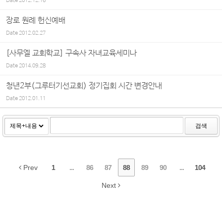
Date
2012.12.16
장로 원례 헌신예배
Date
2012.02.27
[사무엘 교회학교] 구속사 자녀교육세미나
Date
2014.09.28
청년2부(그루터기선교회) 정기집회 시간 변경안내
Date
2012.01.11
검색
Prev
1
...
86
87
88
89
90
...
104
Next