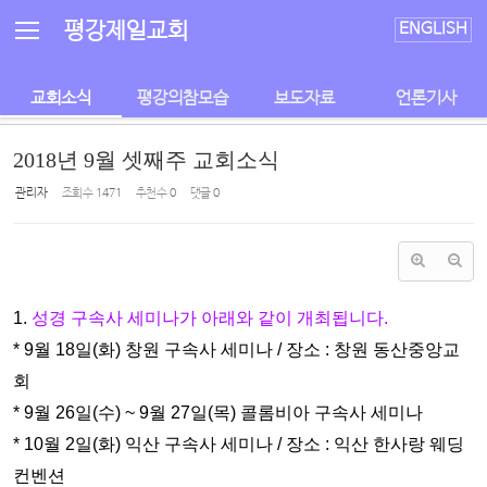
Sketchbook5, 스케치북5
Sketchbook5, 스케치북5
평강제일교회
ENGLISH
교회소식
평강의참모습
보도자료
언론기사
2018년 9월 셋째주 교회소식
관리자
조회 수
1471
추천 수
0
댓글
0
1.
성경 구속사 세미나
가 아래와 같이 개최됩니다.
* 9월 18일(화) 창원 구속사 세미나 / 장소 : 창원 동산중앙교
회
* 9월 26일(수) ~ 9월 27일(목) 콜롬비아 구속사 세미나
* 10월 2일(화) 익산 구속사 세미나 / 장소 : 익산 한사랑 웨딩
컨벤션