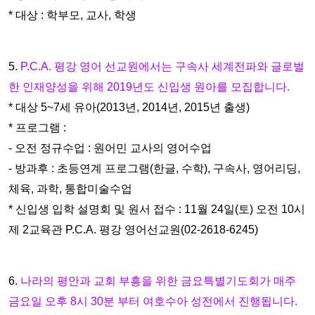
* 대상 : 학부모, 교사, 학생
5.
P.C.A. 평강 영어 선교원에서는 구속사 세계전파와 글로벌
한 인재양성을
위해 2019년도 신입생 원아를 모집합니다.
* 대상 5~7세 유아(2013년, 2014년, 2015년 출생)
* 프로그램 :
- 오전 정규수업 : 원어민 교사의 영어수업
- 방과후 : 초등연계 프로그램(한글, 수학), 구속사, 영어리딩,
체육, 과학, 통
합미술수업
* 신입생 입학 설명회 및 원서 접수 : 11월 24일(토) 오전 10시
제 2교육관
P.C.A. 평강 영어선교원(02-2618-6245)
6.
나라의 평안과 교회 부흥을 위한 금요특별기도회가 매주
금요일 오후 8
시 30분 부터 여호수아 성전에서 진행됩니다.