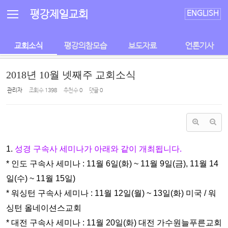
Sketchbook5, 스케치북5
Sketchbook5, 스케치북5
평강제일교회
ENGLISH
교회소식
평강의참모습
보도자료
언론기사
2018년 10월 넷째주 교회소식
관리자
조회 수
1398
추천 수
0
댓글
0
1.
성경 구속사 세미나가 아래와 같이 개최됩니다.
* 인도 구속사 세미나 : 11월 6일(화) ~ 11월 9일(금), 11월 14
일(수) ~ 11월
15일)
* 워싱턴 구속사 세미나 : 11월 12일(월) ~ 13일(화) 미국 / 워
싱턴 올네이션
스교회
* 대전 구속사 세미나 : 11월 20일(화) 대전 가수원늘푸른교회