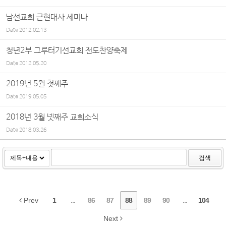
남선교회 근현대사 세미나
Date
2012.02.13
청년2부 그루터기선교회 전도찬양축제
Date
2012.05.20
2019년 5월 첫째주
Date
2019.05.05
2018년 3월 넷째주 교회소식
Date
2018.03.26
검색
Prev
1
...
86
87
88
89
90
...
104
Next