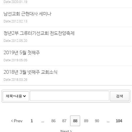
Date
2020.01.19
남선교회 근현대사 세미나
Date
2012.02.13
청년2부 그루터기선교회 전도찬양축제
Date
2012.05.20
2019년 5월 첫째주
Date
2019.05.05
2018년 3월 넷째주 교회소식
Date
2018.03.26
검색
Prev
1
...
86
87
88
89
90
...
104
Next