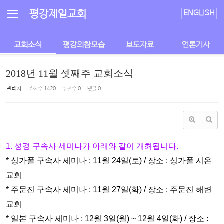
Sketchbook5, 스케치북5
Sketchbook5, 스케치북5
평강제일교회
ENGLISH
교회소식
평강의참모습
보도자료
언론기사
2018년 11월 셋째주 교회소식
관리자
조회 수
1420
추천 수
0
댓글
0
1. 성경 구속사 세미나가 아래와 같이 개최됩니다.
* 싱가폴 구속사 세미나 : 11월 24일(토) / 장소 : 싱가폴 시온
교회
* 주문진 구속사 세미나 : 11월 27일(화) / 장소 : 주문진 해변
교회
* 일본 구속사 세미나 : 12월 3일(월) ~ 12월 4일(화) / 장소 :