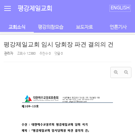
Sketchbook5, 스케치북5
Sketchbook5, 스케치북5
평강제일교회
ENGLISH
교회소식
평강의참모습
보도자료
언론기사
평강제일교회 임시 당회장 파견 결의의 건
관리자
조회 수
12380
추천 수
0
댓글
0