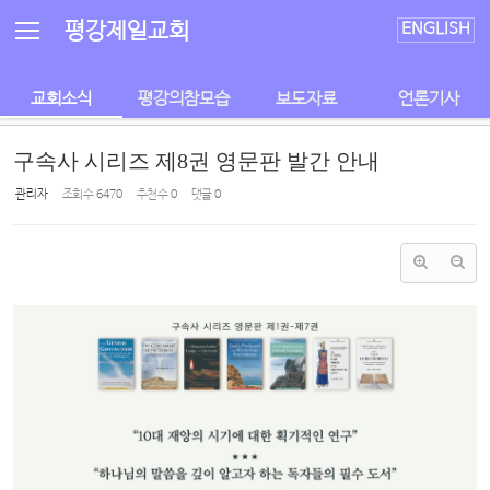
Sketchbook5, 스케치북5
Sketchbook5, 스케치북5
평강제일교회
ENGLISH
교회소식
평강의참모습
보도자료
언론기사
구속사 시리즈 제8권 영문판 발간 안내
관리자
조회 수
6470
추천 수
0
댓글
0