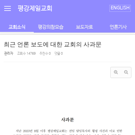
Sketchbook5, 스케치북5
Sketchbook5, 스케치북5
평강제일교회
ENGLISH
교회소식
평강의참모습
보도자료
언론기사
최근 언론 보도에 대한 교회의 사과문
관리자
조회 수
14769
추천 수
0
댓글
0