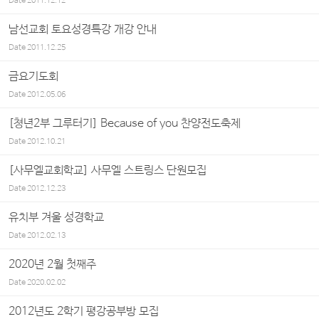
Date
2011.12.12
남선교회 토요성경특강 개강 안내
Date
2011.12.25
금요기도회
Date
2012.05.06
[쳥년2부 그루터기] Because of you 찬양전도축제
Date
2012.10.21
[사무엘교회학교] 사무엘 스트링스 단원모집
Date
2012.12.23
유치부 겨울 성경학교
Date
2012.02.13
2020년 2월 첫째주
Date
2020.02.02
2012년도 2학기 평강공부방 모집