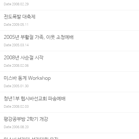
Date
2008.02.29
전도폭발 대축제
Date
2009.05.11
2005년 부활절 가족, 이웃 초청예배
Date
2005.03.14
2008년 사순절 시작
Date
2008.02.06
미스바 동계 Workshop
Date
2005.01.30
청년1부 헵시바선교회 파송예배
Date
2008.02.03
평강공부방 2학기 개강
Date
2006.08.20