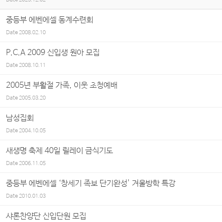
Date
2023.12.02
중등부 에벤에셀 동계수련회
Date
2008.02.10
P.C.A 2009 신입생 원아 모집
Date
2008.10.11
2005년 부활절 가족, 이웃 초청예배
Date
2005.03.20
남성집회
Date
2004.10.05
새생명 축제 40일 릴레이 금식기도
Date
2006.11.05
중등부 에벤에셀 ‘창세기 족보 단기완성' 겨울방학 특강
Date
2010.01.03
샤론찬양단 신입단원 모집