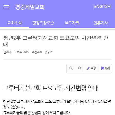
Sketchbook5, 스케치북5
Sketchbook5, 스케치북5
평강제일교회
ENGLISH
교회소식
평강의참모습
보도자료
언론기사
청년2부 그루터기선교회 토요모임 시간변경 안
내
관리자
조회 수
3615
추천 수
0
댓글
0
수정
삭제
그루터기선교회 토요모임 시간변경 안내
청년 2부 그루터기 선교회의 토요 그루터기 모임이 저녁 6시에서 5시로 변
경 되었습니다.
그루터기들의 많은 관심과 참여 부탁드립니다.