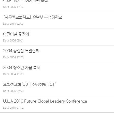
미스바성가대 성가대원 모집
Date
2006.12.17
[사무엘교회학교] 유년부 봄성경학교
Date
2014.02.09
어린이날 꽃잔치
Date
2006.05.01
2004 총결산 특별집회
Date
2004.12.26
2004 청소년 가을 축제
Date
2004.11.09
요셉선교회 "30대 신앙생활 101"
Date
2006.09.03
U.L.A 2010 Future Global Leaders Conference
Date
2010.07.12