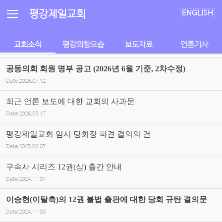
Sketchbook5, 스케치북5
Sketchbook5, 스케치북5
평강제일교회
ENGLISH
교회소식
평강의참모습
보도자료
언론기사
공동의회 회원 명부 공고 (2026년 6월 기준, 2차수정)
Date
2026.07.12
최근 언론 보도에 대한 교회의 사과문
Date
2026.03.17
평강제일교회 임시 당회장 파견 결의의 건
Date
2025.06.07
구속사 시리즈 12권(상) 출간 안내
Date
2024.11.07
이승현(이탈측)의 12권 불법 출판에 대한 당회 규탄 결의문
Date
2024.11.03