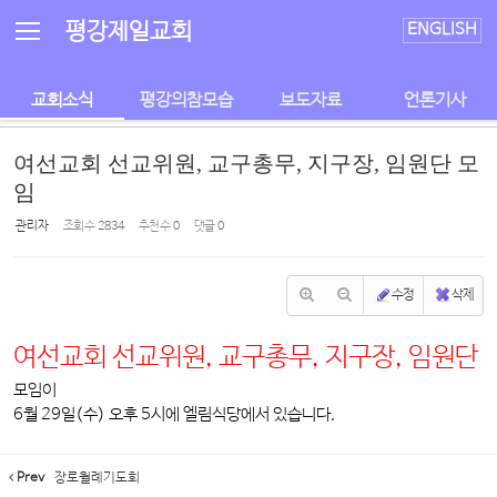
Sketchbook5, 스케치북5
Sketchbook5, 스케치북5
평강제일교회
ENGLISH
교회소식
평강의참모습
보도자료
언론기사
여선교회 선교위원, 교구총무, 지구장, 임원단 모
임
관리자
조회 수
2834
추천 수
0
댓글
0
수정
삭제
여선교회 선교위원, 교구총무, 지구장, 임원단
모임이
6월 29일(수) 오후 5시에 엘림식당에서 있습니다.
Prev
장로월례기도회