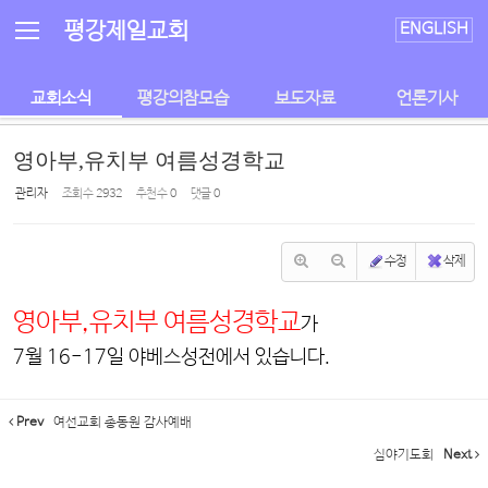
Sketchbook5, 스케치북5
Sketchbook5, 스케치북5
평강제일교회
ENGLISH
교회소식
평강의참모습
보도자료
언론기사
영아부,유치부 여름성경학교
관리자
조회 수
2932
추천 수
0
댓글
0
수정
삭제
영아부,유치부 여름성경학교
가
7월 16-17일 야베스성전에서 있습니다.
Prev
여선교회 총동원 감사예배
심야기도회
Next