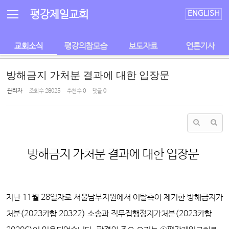
Sketchbook5, 스케치북5
Sketchbook5, 스케치북5
평강제일교회
ENGLISH
교회소식
평강의참모습
보도자료
언론기사
방해금지 가처분 결과에 대한 입장문
관리자
조회 수
28025
추천 수
0
댓글
0
방해금지 가처분 결과에 대한 입장문
지난 11월 28일자로 서울남부지원에서 이탈측이 제기한 방해금지가
처분(2023카합 20322) 소송과 직무집행정지가처분(2023카합