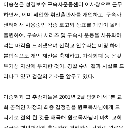
이승현은 성경보수 구속사운동센터 이사장으로 근무
하면서
,
이미 폐업한 휘선출판사를 개업하고
,
구속사
센터에서 사용중인 각종 로고와 상표를 개인이 몰래
출원하여
,
구속사 시리즈 및 구속사 운동을 사유화하
려는 마각을 드러냈으며 신학교 인수라는 미명 하에
불법적으로 개인 재산을 축재하고
,
가상화폐 등 온갖
투기성 자산에 투자한 것이
,
경찰 수사 결과 사실로 드
러나고 있고 검찰의 기소를 앞두고 있다
.
이승현과 그 추종자들은
2001
년
2
월 당회에서
“
본 교
회 공적인 재정의 최종 결정권을 원로목사님에게 드
리기로 결의
”
한 것을 왜곡해 원로목사님이 마치 교회
공금을 개인재산과 혼동하여 처리하신 것처럼 원로목