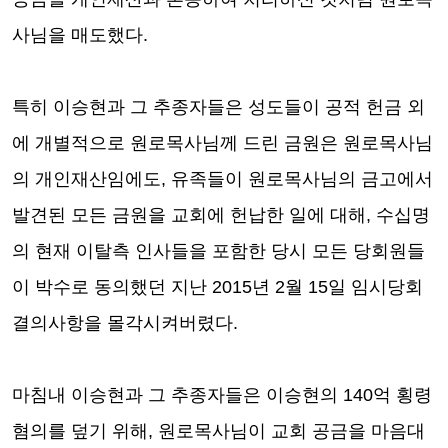
사님을 매도했다
.
특히 이승현과 그 추종자들은 성도들이 공적 헌금 외
에 개별적으로 원로목사님께 드린 금원은 원로목사님
의 개인재산임에도
,
유족들이 원로목사님의 금고에서
발견된 모든 금원을 교회에 헌납한 일에 대해
,
수십명
의 현재 이탈측 인사들을 포함한
당시 모든 당회원들
이 박수로 동의했던 지난
2015
년
2
월
15
일 임시당회
결의사항을 몰각시켜버렸다
.
마침내 이승현과 그 추종자들은 이승현의
140
억 횡령
혐의를 덮기 위해
,
원로목사님이 교회 공금을 마음대