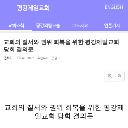
Sketchbook5, 스케치북5
Sketchbook5, 스케치북5
평강제일교회
ENGLISH
교회소식
평강의참모습
보도자료
언론기사
교회의 질서와 권위 회복을 위한 평강제일교회
당회 결의문
관리자
조회 수
18182
추천 수
0
댓글
0
교회의 질서와 권위 회복을 위한 평강제
일교회 당회 결의문