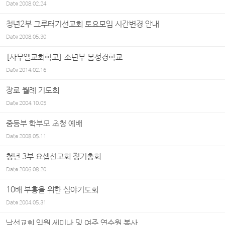
Date
2008.02.24
청년2부 그루터기선교회 토요모임 시간변경 안내
Date
2008.05.30
[사무엘교회학교] 소년부 봄성경학교
Date
2014.02.16
장로 월례 기도회
Date
2004.10.05
중등부 학부모 초청 예배
Date
2008.05.11
청년 3부 요셉선교회 정기총회
Date
2006.08.20
10배 부흥을 위한 심야기도회
Date
2004.05.31
남선교회 임원 세미나 및 여주 연수원 봉사