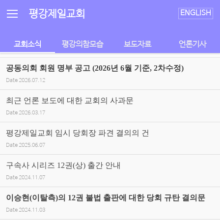
Sketchbook5, 스케치북5
Sketchbook5, 스케치북5
평강제일교회
ENGLISH
교회소식
평강의참모습
보도자료
언론기사
공동의회 회원 명부 공고 (2026년 6월 기준, 2차수정)
Date
2026.07.12
최근 언론 보도에 대한 교회의 사과문
Date
2026.03.17
평강제일교회 임시 당회장 파견 결의의 건
Date
2025.06.07
구속사 시리즈 12권(상) 출간 안내
Date
2024.11.07
이승현(이탈측)의 12권 불법 출판에 대한 당회 규탄 결의문
Date
2024.11.03