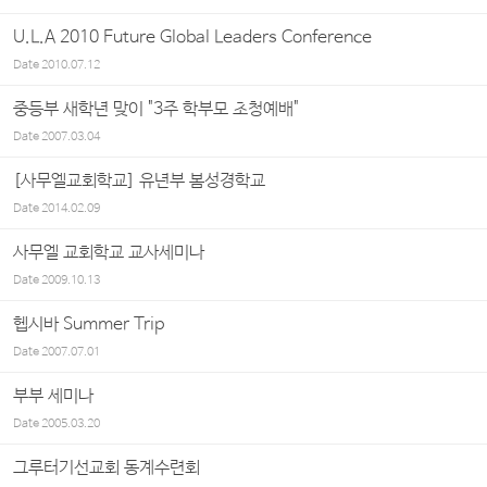
U.L.A 2010 Future Global Leaders Conference
Date
2010.07.12
중등부 새학년 맞이 "3주 학부모 초청예배"
Date
2007.03.04
[사무엘교회학교] 유년부 봄성경학교
Date
2014.02.09
사무엘 교회학교 교사세미나
Date
2009.10.13
헵시바 Summer Trip
Date
2007.07.01
부부 세미나
Date
2005.03.20
그루터기선교회 동계수련회