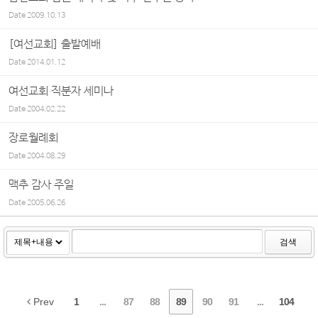
Date
2009.10.13
[여선교회] 출발예배
Date
2014.01.12
여선교회 직분자 세미나
Date
2004.02.22
장로월례회
Date
2004.08.29
맥추 감사 주일
Date
2005.06.26
검색
Prev
1
...
87
88
89
90
91
...
104