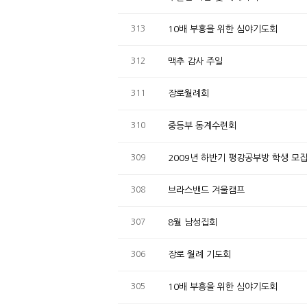
313
10배 부흥을 위한 심야기도회
312
맥추 감사 주일
311
장로월례회
310
중등부 동계수련회
309
2009년 하반기 평강공부방 학생 모
308
브라스밴드 겨울캠프
307
8월 남성집회
306
장로 월례 기도회
305
10배 부흥을 위한 심야기도회