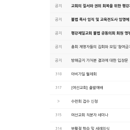
공지
교회의 질서와 권위 회복을 위한 평
공지
불법 목사 임직 및 교육전도사 임명에
공지
평강제일교회 불법 공동의회 회원 명부
공지
총회 제명자들의 집회와 모임 ‘참여금지
공지
방해금지 가처분 결과에 대한 입장문
318
아비가일 월례회
317
[여선교회] 출발예배
»
수련회 접수 신청
315
여선교회 직분자 세미나
314
부활절 학습 및 세례의식