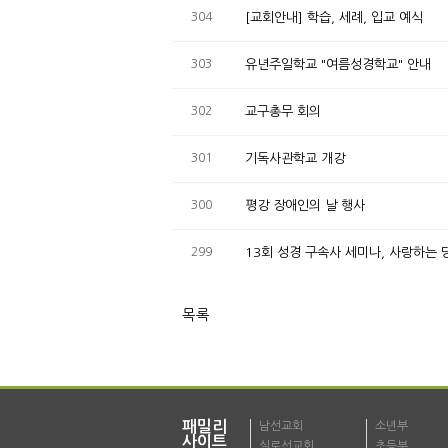
304
[교회안내] 학습, 세례, 입교 예식
303
유년주일학교 "여름성경학교" 안내
302
교구총무 회의
301
기독사관학교 개강
300
평강 장애인의 날 행사
299
13회 성경 구속사 세미나, 사랑하는
목록
패밀리
남선교회
소년부
사이트
실로선교회
초등부