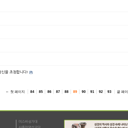
 당신을 초청합니다!
첫 페이지
끝 페
84
85
86
87
88
89
90
91
92
93
미스바성가대
샤론찬양선교단